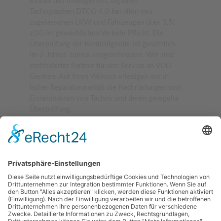
Einbau des intelligenten, digitalen
Tachographen DTCO 4.0 bei allen neu
zugelassenen LKW und Fahrzeugen über 3,5t
zGG im gewerblichen Verkehr Pflicht. Die
Überprüfung der Kontrollgeräte ist gesetzlich
im 2-Jahres-Turnus vorgeschrieben. Wir sind
zertifizierter Partner für den Service an VDO
Geräten. Auf Ihren Wünsch erledigen wir in
hoher Reparaturqualität die Nachrüstungen und
Ersteinbauten von Tachos und deren geregelte
Überprüfung.
pdf download