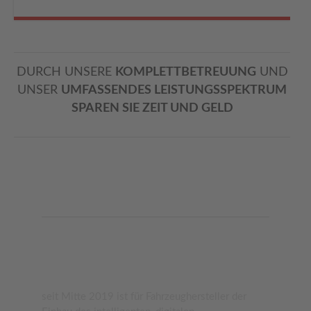
DURCH UNSERE
KOMPLETTBETREUUNG
UND
UNSER
UMFASSENDES LEISTUNGSSPEKTRUM
SPAREN SIE ZEIT UND GELD
NEUIGKEITEN
Fahrtenschreiber DTCO 4.0 ready,
vollumfänglich im Truckzentrum
seit Mitte 2019 ist für Fahrzeughersteller der