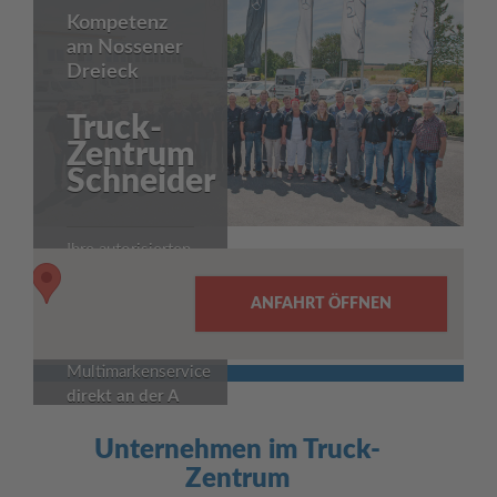
Kompetenz
am Nossener
Dreieck
Truck-
Zentrum
Schneider
Ihre autorisierten
MAN und
Mercedes-Benz
ANFAHRT ÖFFNEN
Servicepartner
Der
Multimarkenservice
direkt an der A
14, Ausfahrt
Unternehmen im Truck-
Nossen Nord
.
Zentrum