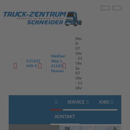
PL
EN
Mo-
Fr
07
Uhr
Meißner
- 21
035242
Weg 1,
Uhr
448-0
01683
Sa
Nossen
07
Uhr
- 13
Uhr
Navigation
SERVICE
JOBS
überspringen
KONTAKT