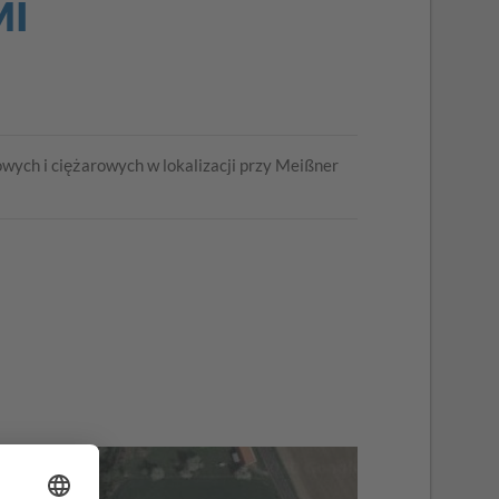
MI
ych i ciężarowych w lokalizacji przy Meißner