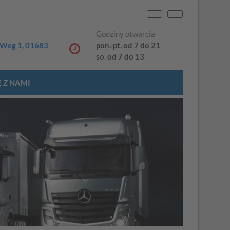
EN
DE
Godziny otwarcia
Weg 1, 01683
pon.-pt. od 7 do 21
so. od 7 do 13
 Z NAMI