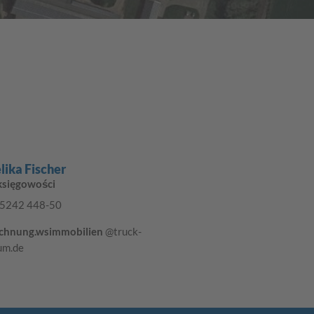
lika Fischer
 księgowości
5242 448-50
chnung.wsimmobilien
@truck-
um.de