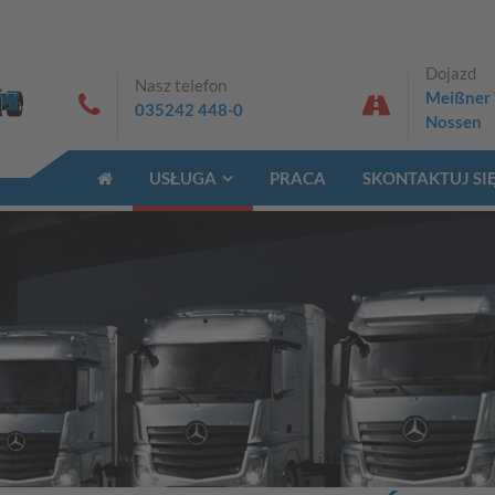
Dojazd
Nasz telefon
Meißner 
035242 448-0
Nossen
USŁUGA
PRACA
SKONTAKTUJ SIĘ