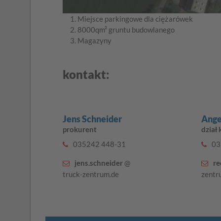
Miejsce parkingowe dla ciężarówek
8000qm² gruntu budowlanego
Magazyny
kontakt:
Jens Schneider
Ange
prokurent
dział
035242 448-31
03
jens.schneider
@
re
truck-zentrum.de
zentr