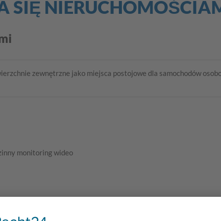
A SIĘ NIERUCHOMOŚCIA
mi
erzchnie zewnętrzne jako miejsca postojowe dla samochodów osobow
zinny monitoring wideo