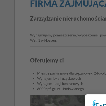
FIRMA ZAJMUJĄC
Zarządzanie nieruchomościa
Wynajmujemy pomieszczenia, wyposażenie i powi
Weg 1 w Nossen.
Oferujemy ci
Miejsce parkingowe dla ciężarówek, 24-god
Wynajem lokali użytkowych
Wynajem stacji benzynowych
8000qm² gruntu budowlanego